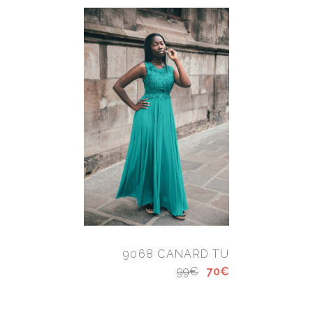
9068 CANARD TU
99€
70€