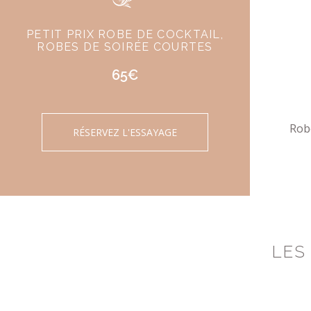
PETIT PRIX ROBE DE COCKTAIL,
ROBES DE SOIRÉE COURTES
65€
Robe
RÉSERVEZ L'ESSAYAGE
LES