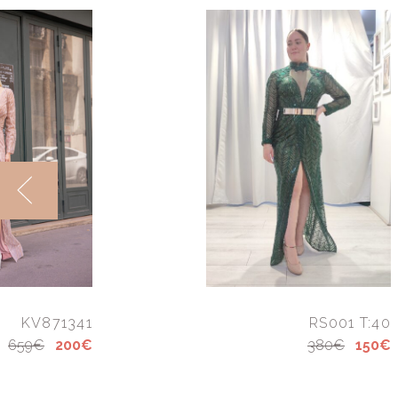
KV871341
RS001 T:40
659€
200€
380€
150€