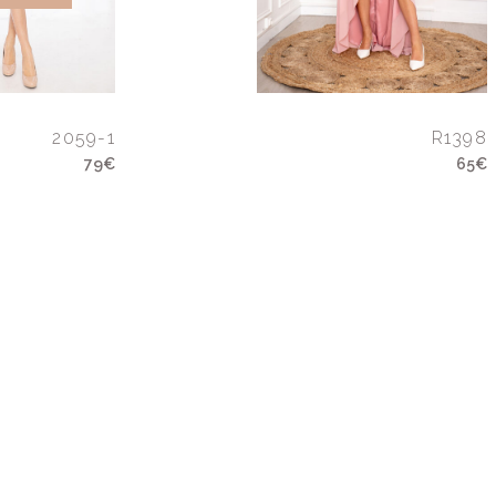
2059-1
R1398
79€
65€