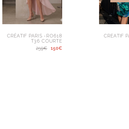
CRÉATIF PARIS -RO618
CREATIF P
T36 COURTE
259€
150€