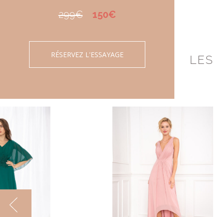
299€
150€
RÉSERVEZ L'ESSAYAGE
LES