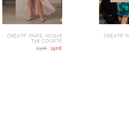
CRÉATIF PARIS -RO618
CREATIF P
T36 COURTE
259€
150€