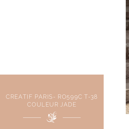
CREATIF PARIS- RO599C T-38
COULEUR JADE