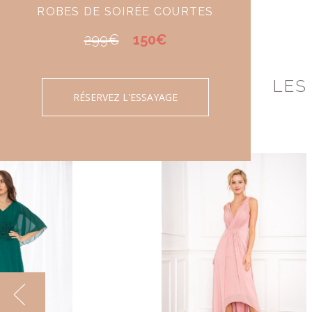
ROBES DE SOIRÉE COURTES
299€
150€
LES
RÉSERVEZ L'ESSAYAGE