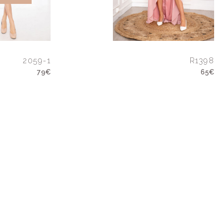
2059-1
R1398
79€
65€