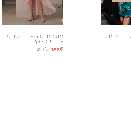
CRÉATIF PARIS -RO618
CREATIF P
T36 COURTE
259€
150€