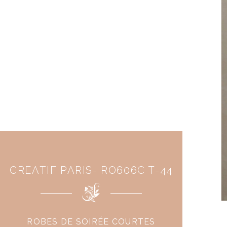
CREATIF PARIS- RO606C T-44
ROBES DE SOIRÉE COURTES