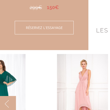
299€
150€
RÉSERVEZ L'ESSAYAGE
LES