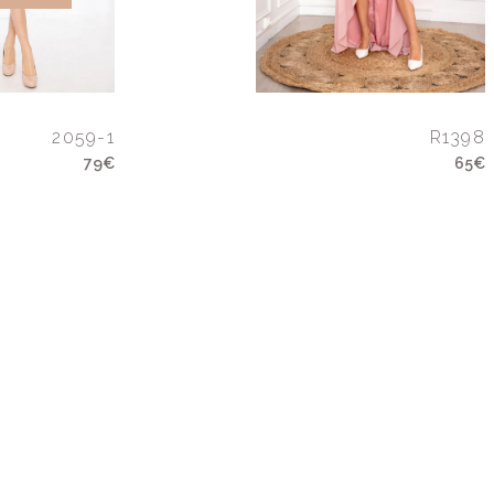
2059-1
R1398
79€
65€