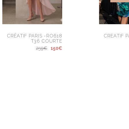
CRÉATIF PARIS -RO618
CREATIF P
T36 COURTE
259€
150€