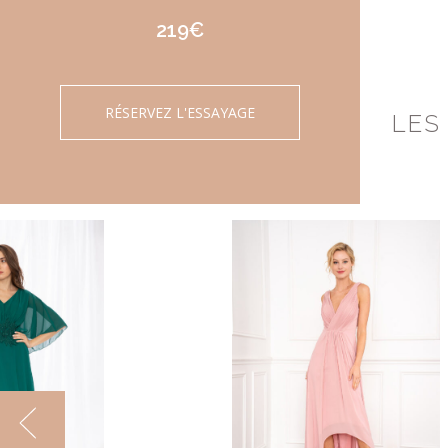
219€
RÉSERVEZ L'ESSAYAGE
LES