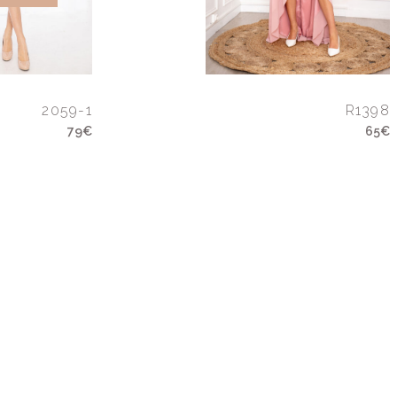
2059-1
R1398
79€
65€