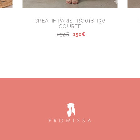
CREATIF PARIS -RO618 T36
COURTE
259€
150€