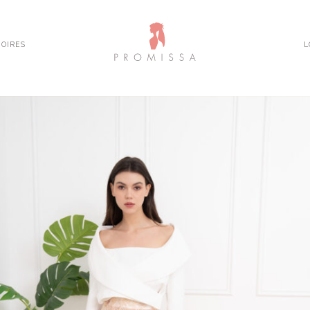
OIRES
L