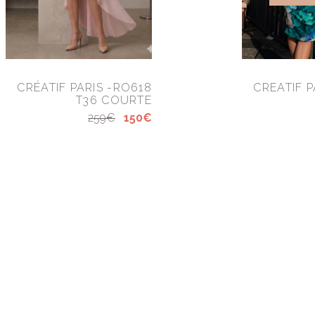
CRÉATIF PARIS -RO618
CREATIF P
T36 COURTE
259€
150€