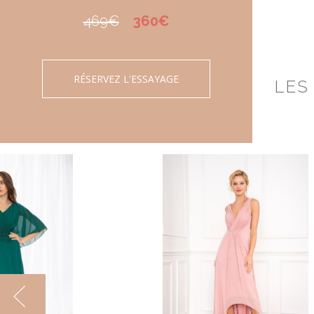
469€
360€
RÉSERVEZ L'ESSAYAGE
LES