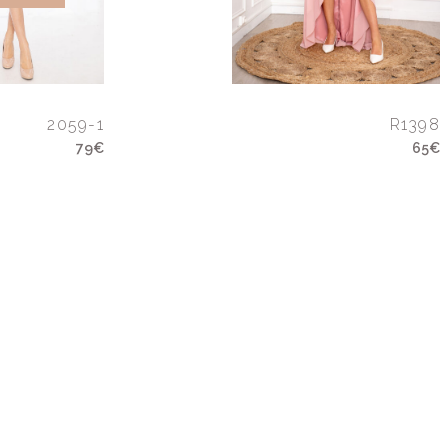
2059-1
R1398
79€
65€