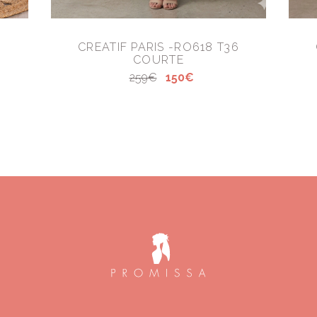
CREATIF PARIS -RO618 T36
COURTE
259€
150€