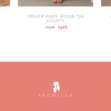
CREATIF PARIS -RO618 T36
COURTE
259€
150€