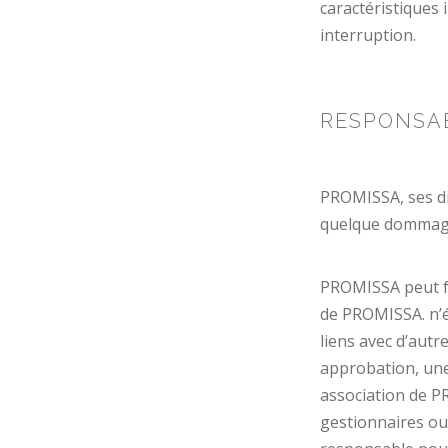
caractéristiques 
interruption.
RESPONSAB
PROMISSA, ses di
quelque dommage 
PROMISSA peut fou
de PROMISSA. n’é
liens avec d’autr
approbation, une
association de P
gestionnaires ou