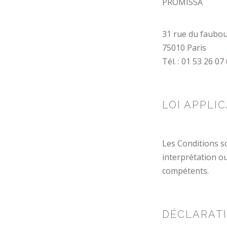
PROMISSA
31 rue du faubou
75010 Paris
Tél. : 01 53 26 07
LOI APPLI
Les Conditions so
interprétation o
compétents.
DÉCLARAT