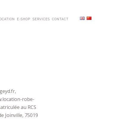
OCATION
E-SHOP
SERVICES
CONTACT
geyd.fr,
.location-robe-
matriculée au RCS
e Joinville, 75019