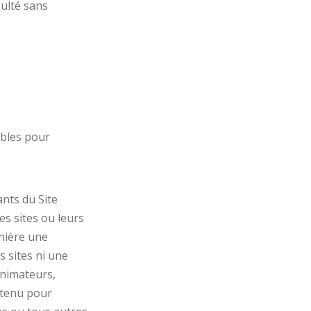
sulté sans
ables pour
ants du Site
s sites ou leurs
anière une
 sites ni une
animateurs,
 tenu pour