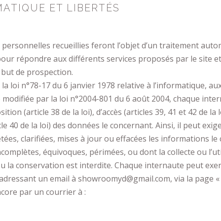
MATIQUE ET LIBERTÉS
personnelles recueillies feront l’objet d’un traitement autom
pour répondre aux différents services proposés par le site e
 but de prospection.
la loi n°78-17 du 6 janvier 1978 relative à l’informatique, aux
ue modifiée par la loi n°2004-801 du 6 août 2004, chaque inte
tion (article 38 de la loi), d’accès (articles 39, 41 et 42 de la l
icle 40 de la loi) des données le concernant. Ainsi, il peut exi
étées, clarifiées, mises à jour ou effacées les informations l
ncomplètes, équivoques, périmées, ou dont la collecte ou l’util
 la conservation est interdite. Chaque internaute peut exerc
adressant un email à showroomyd@gmail.com, via la page 
core par un courrier à :