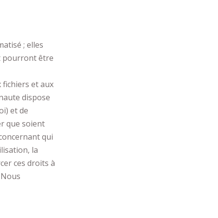
atisé ; elles
t pourront être
 fichiers et aux
rnaute dispose
oi) et de
ger que soient
e concernant qui
isation, la
er ces droits à
« Nous