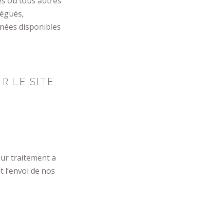
ies ou tous autres
légués,
nnées disponibles
R LE SITE
ur traitement a
et l’envoi de nos