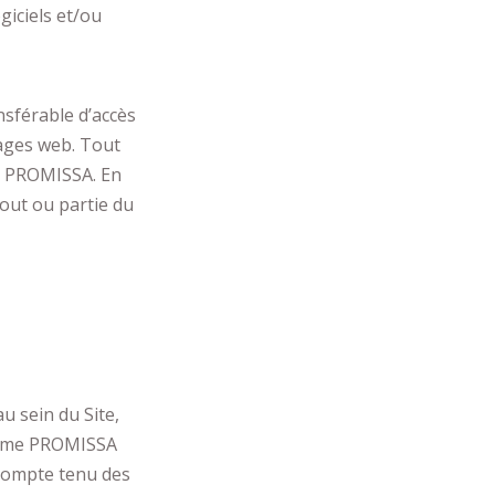
giciels et/ou
sférable d’accès
pages web. Tout
de PROMISSA. En
tout ou partie du
u sein du Site,
e même PROMISSA
 compte tenu des