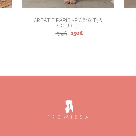
CREATIF PARIS -RO618 T36
COURTE
259€
150€