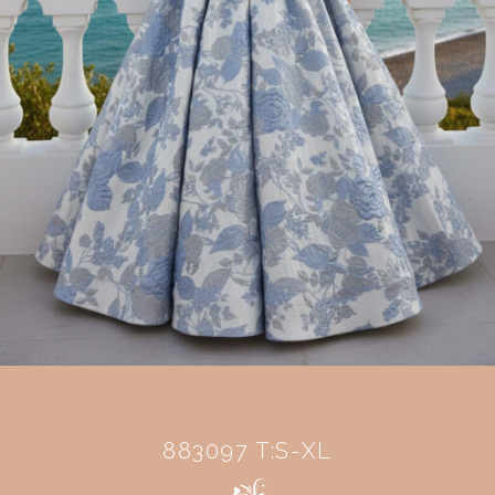
883097 T:S-XL