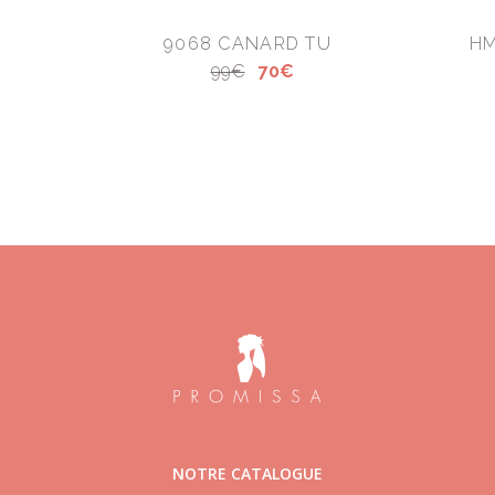
9068 CANARD TU
HM
99€
70€
NOTRE CATALOGUE