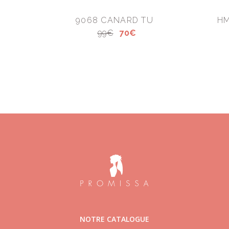
9068 CANARD TU
HM
99€
70€
NOTRE CATALOGUE