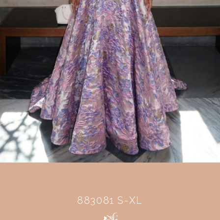
883081 S-XL