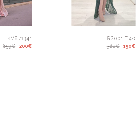
KV871341
RS001 T:40
659€
200€
380€
150€