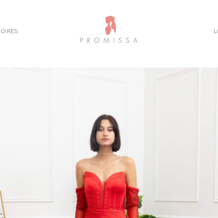
OIRES
L