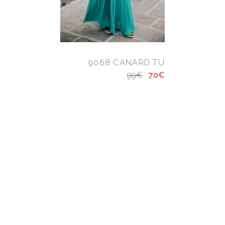
9068 CANARD TU
99€
70€