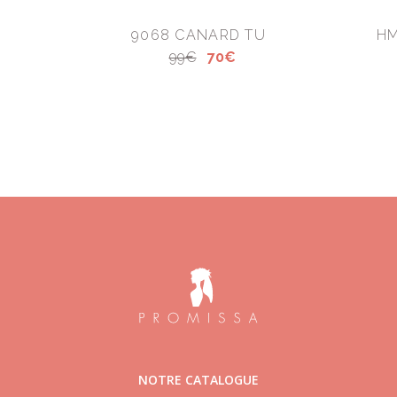
9068 CANARD TU
HM
99€
70€
NOTRE CATALOGUE