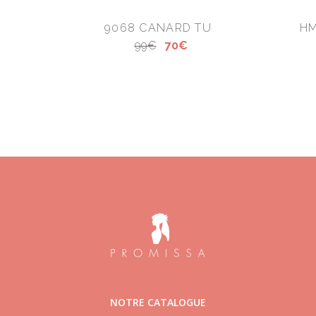
9068 CANARD TU
HM
99€
70€
NOTRE CATALOGUE