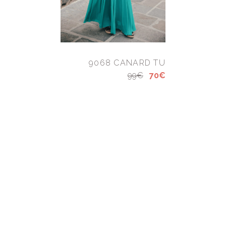
9068 CANARD TU
99€
70€