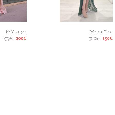
KV871341
RS001 T:40
659€
200€
380€
150€