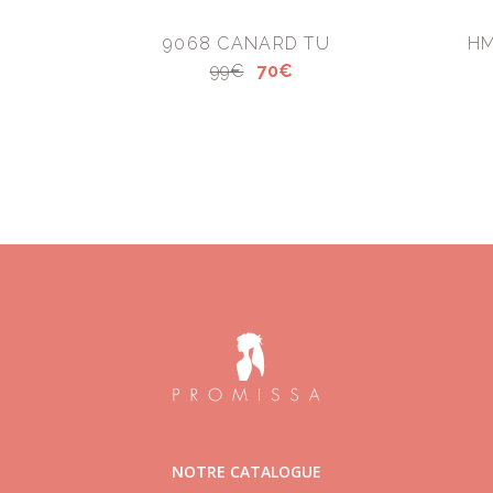
9068 CANARD TU
HM
99€
70€
NOTRE CATALOGUE