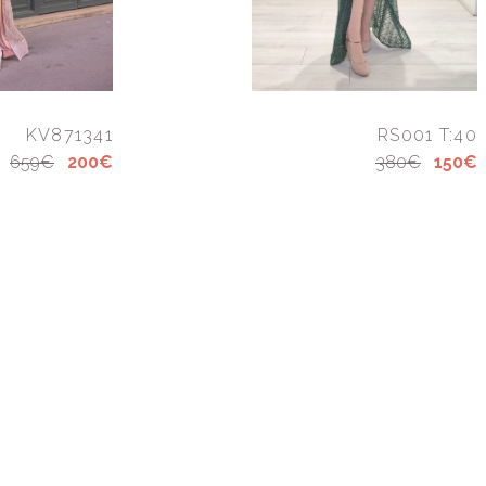
KV871341
RS001 T:40
659€
200€
380€
150€