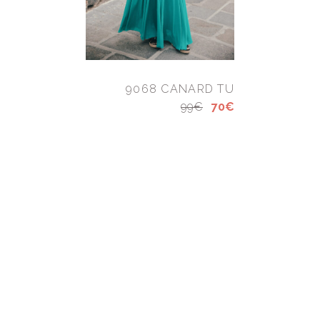
9068 CANARD TU
99€
70€