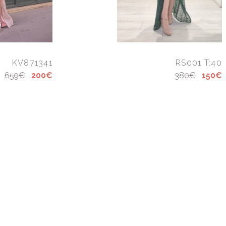
KV871341
RS001 T:40
659€
200€
380€
150€