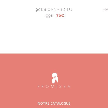
9068 CANARD TU
HM
99€
70€
NOTRE CATALOGUE