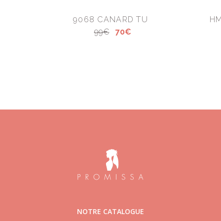
9068 CANARD TU
HM
99€
70€
NOTRE CATALOGUE