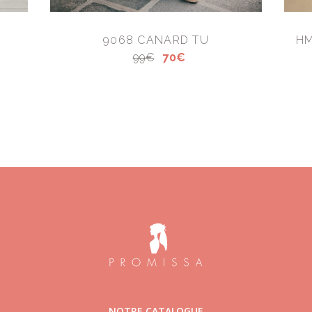
9068 CANARD TU
HM
99€
70€
NOTRE CATALOGUE