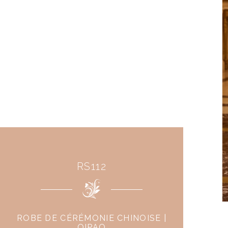
RS112
ROBE DE CÉRÉMONIE CHINOISE |
QIPAO