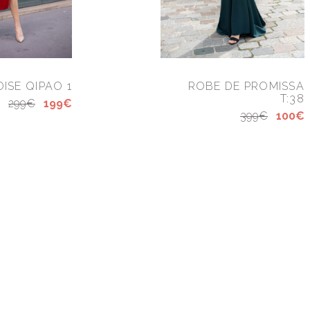
ISE QIPAO 1
ROBE DE PROMISSA
T:38
299€
199€
399€
100€