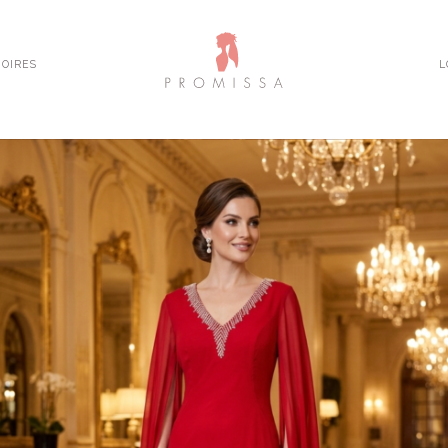
OIRES
L