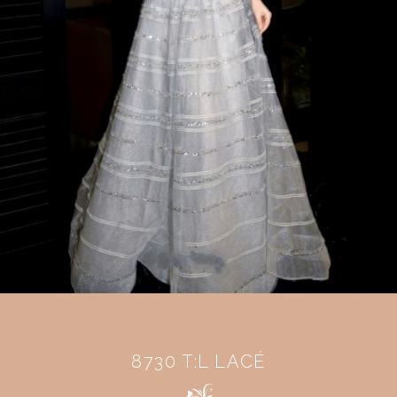
8730 T:L LACÉ