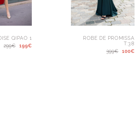
ISE QIPAO 1
ROBE DE PROMISSA
T:38
299€
199€
399€
100€