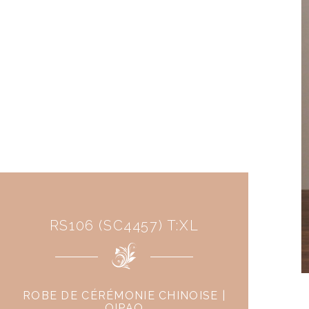
RS106 (SC4457) T:XL
ROBE DE CÉRÉMONIE CHINOISE |
QIPAO