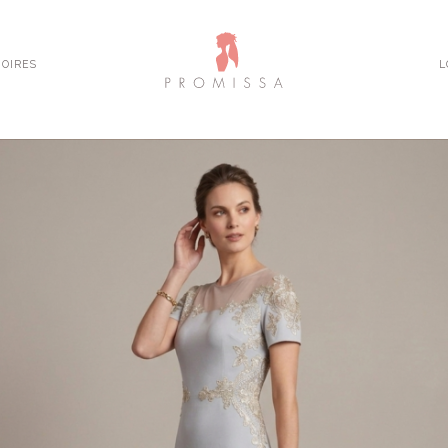
OIRES
L