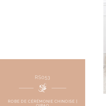
RS053
ROBE DE CÉRÉMONIE CHINOISE |
QIPAO