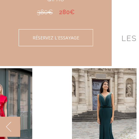
380€
280€
LES
RÉSERVEZ L'ESSAYAGE