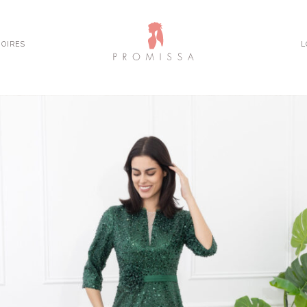
OIRES
L