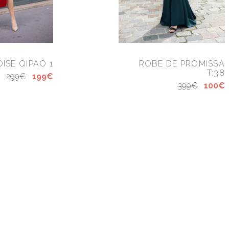
ISE QIPAO 1
ROBE DE PROMISSA
T:38
299€
199€
399€
100€