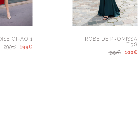
ISE QIPAO 1
ROBE DE PROMISSA
T:38
299€
199€
399€
100€