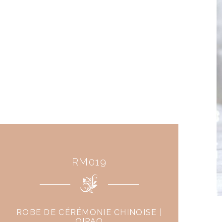
RM019
ROBE DE CÉRÉMONIE CHINOISE |
QIPAO