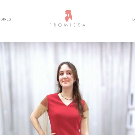
OIRES
L