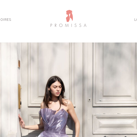
OIRES
L