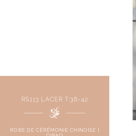
RS113 LACER T:38-42
ROBE DE CÉRÉMONIE CHINOISE |
QIPAO