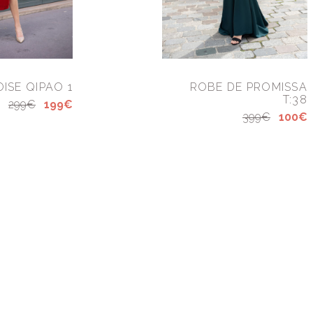
ISE QIPAO 1
ROBE DE PROMISSA
T:38
299€
199€
399€
100€