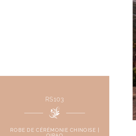
RS103
ROBE DE CÉRÉMONIE CHINOISE |
QIPAO