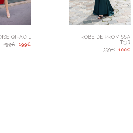
ISE QIPAO 1
ROBE DE PROMISSA
T:38
299€
199€
399€
100€