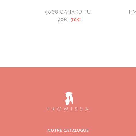
9068 CANARD TU
HM
99€
70€
NOTRE CATALOGUE