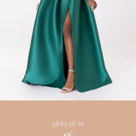
568038 M