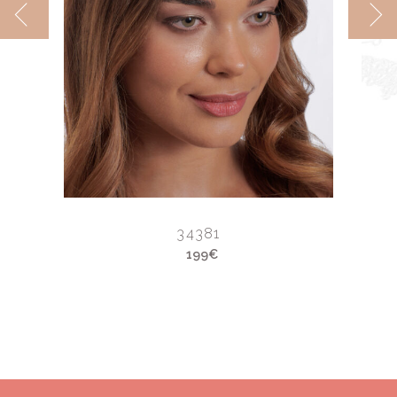
34381
199€