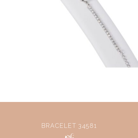
BRACELET 34581