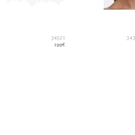
34521
34
199€