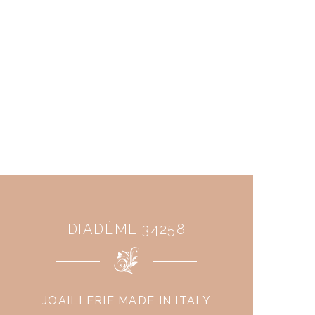
DIADÈME 34258
JOAILLERIE MADE IN ITALY