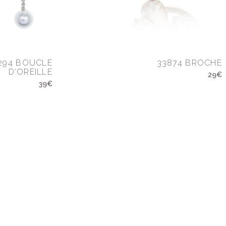
294 BOUCLE
33874 BROCHE
D’OREILLE
29€
39€