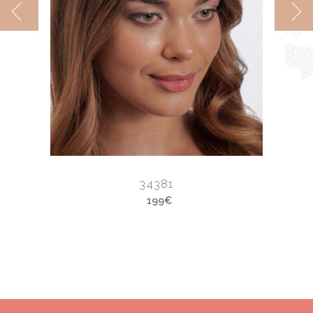
34381
199€