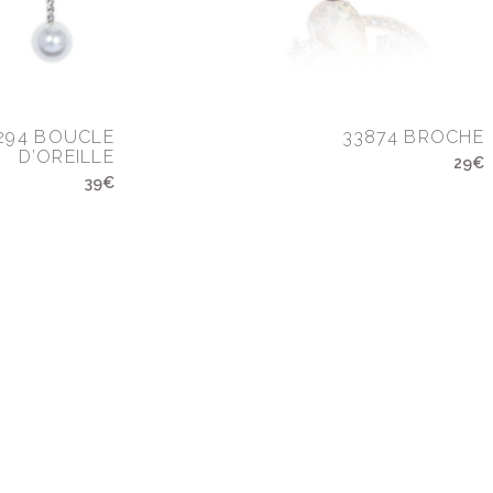
294 BOUCLE
33874 BROCHE
D’OREILLE
29€
39€