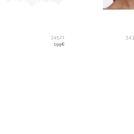
34521
34
199€