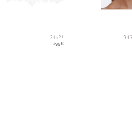
34521
34
199€