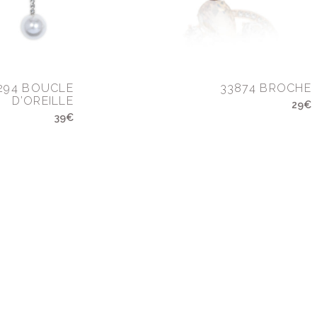
294 BOUCLE
33874 BROCHE
D’OREILLE
29€
39€