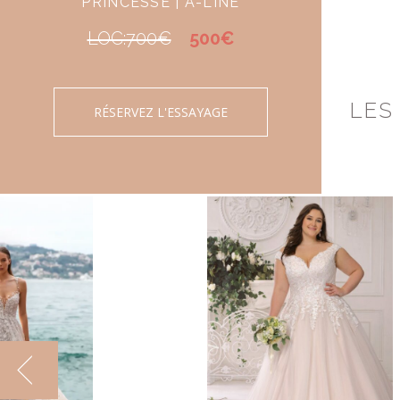
PRINCESSE | A-LINE
LOC:700€
500€
LES
RÉSERVEZ L'ESSAYAGE