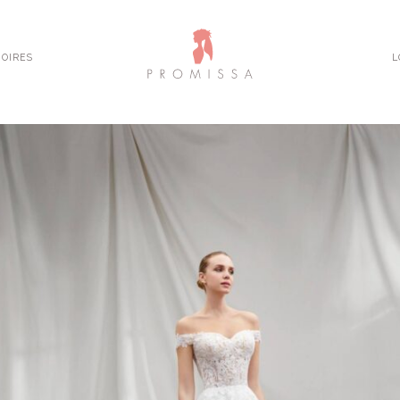
OIRES
L