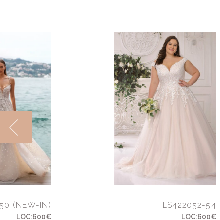
50 (NEW-IN)
LS422052-54
LOC:600€
LOC:600€