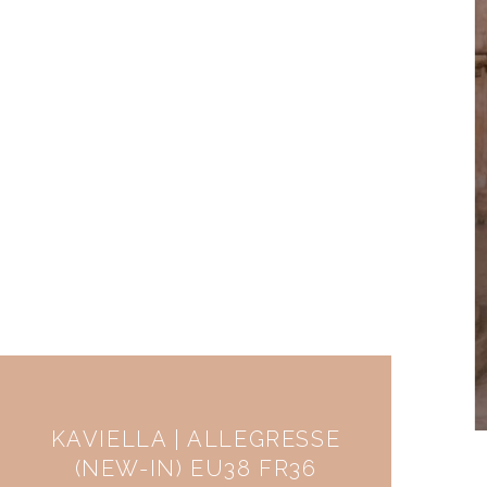
KAVIELLA | ALLEGRESSE
(NEW-IN) EU38 FR36