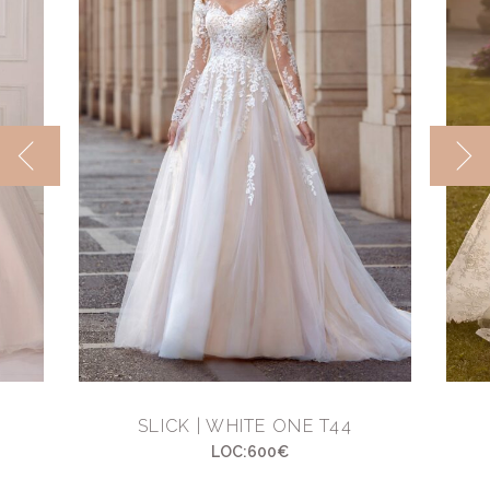
SLICK | WHITE ONE T44
LOC:600€