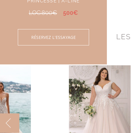
PRINCESSE | A-LINE
LOC:800€
500€
LES
RÉSERVEZ L'ESSAYAGE