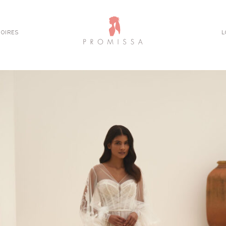
OIRES
L