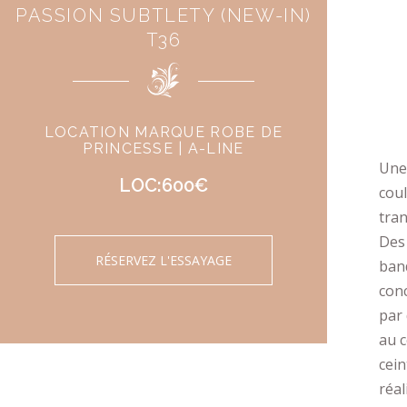
PASSION SUBTLETY (NEW-IN)
T36
LOCATION MARQUE ROBE DE
PRINCESSE | A-LINE
Une
LOC:600€
coul
tran
Des 
RÉSERVEZ L'ESSAYAGE
band
conc
par 
au c
cein
réal