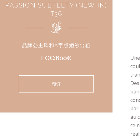
PASSION SUBTLETY (NEW-IN)
T36
品牌公主风和A字版婚纱出租
LOC:600€
Une
coul
tran
Des 
预订
band
conc
par 
au c
cein
réal