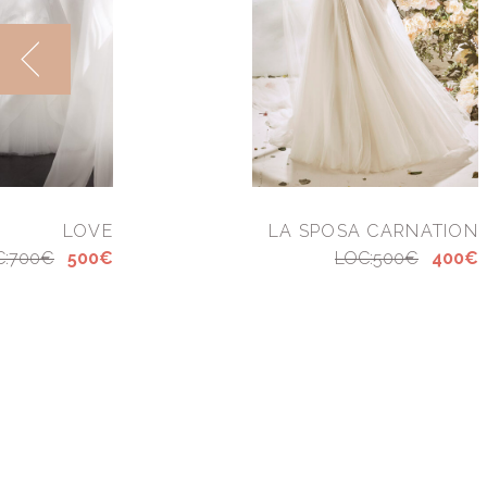
LOVE
LA SPOSA CARNATION
C:700€
500€
LOC:500€
400€