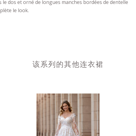
s le dos et orné de longues manches bordées de dentelle
lète le look.
该系列的其他连衣裙