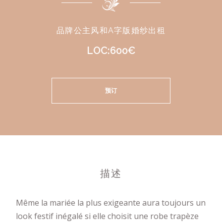
品牌公主风和A字版婚纱出租
LOC:600€
预订
描述
Même la mariée la plus exigeante aura toujours un
look festif inégalé si elle choisit une robe trapèze