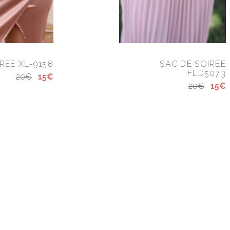
RÉE XL-9158
SAC DE SOIRÉE
FLD5073
20€
15€
20€
15€