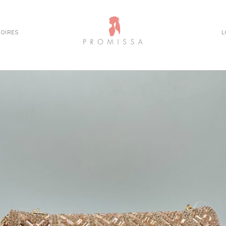
OIRES
L