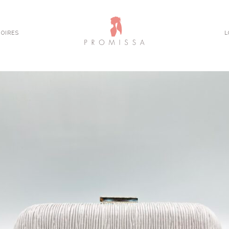
OIRES
L