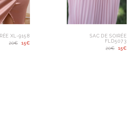
RÉE XL-9158
SAC DE SOIRÉE
FLD5073
20€
15€
20€
15€