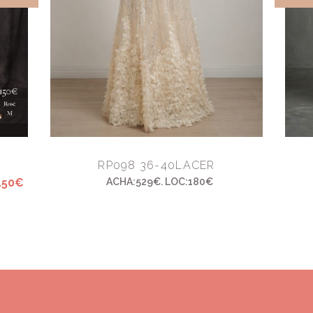
RP098 36-40LACER
150€
ACHA:529€. LOC:180€