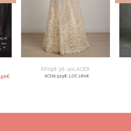
RP098 36-40LACER
150€
ACHA:529€. LOC:180€