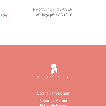
RP098 36-40LACER
150€
ACHA:529€. LOC:180€
NOTRE CATALOGUE
Robes de Mariée
Robes de Soirée